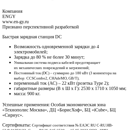
Компания
ENGY
www.en-gy.ru
Признано перспективной разработкой
Быстрая зарядная станция DC
Возможность одновременной зарядки до 4
электромобилей;
Зарядка до 80 % не более 30 минут;
Уникальная система подвеса кабелей предотвращает
их
механических повреждений и загрязнений;
Постоянный ток (DC) – суммарно до 180 кВт
(3 коннектора на
выбор: CCSCombo2, CHAdeMO, GB/T);
переменный ток (АС) – 22 кВт (розетка Type 2);
габаритные размеры (В х Ш х Г): 2530 х 1710 х 1050 мм;
масса: 900 кг.
Успешные применения: Особая экономическая зона
«Технополис Москва», ДЦ «БорисХоф», БЦ «iCube», БЦ
«Сириус».
Сертификаты:
Сертификат соответствия № EAЭС RU C-RU.HB-