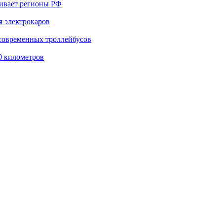
вивает регионы РФ
я электрокаров
 современных троллейбусов
0 километров