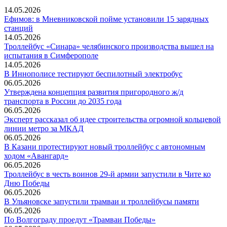
14.05.2026
Ефимов: в Мневниковской пойме установили 15 зарядных
станций
14.05.2026
Троллейбус «Синара» челябинского производства вышел на
испытания в Симферополе
14.05.2026
В Иннополисе тестируют беспилотный электробус
06.05.2026
Утверждена концепция развития пригородного ж/д
транспорта в России до 2035 года
06.05.2026
Эксперт рассказал об идее строительства огромной кольцевой
линии метро за МКАД
06.05.2026
В Казани протестируют новый троллейбус с автономным
ходом «Авангард»
06.05.2026
Троллейбус в честь воинов 29-й армии запустили в Чите ко
Дню Победы
06.05.2026
В Ульяновске запустили трамваи и троллейбусы памяти
06.05.2026
По Волгограду проедут «Трамваи Победы»